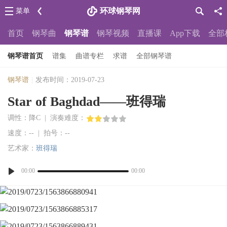
环球钢琴网
菜单
首页
钢琴曲
钢琴谱
钢琴视频
直播课
App下载
全部
钢琴谱首页
谱集
曲谱专栏
求谱
全部钢琴谱
钢琴谱
|
发布时间：2019-07-23
Star of Baghdad——班得瑞
调性：降C | 演奏难度：
速度：-- | 拍号：--
艺术家：
班得瑞
00:00
00:00