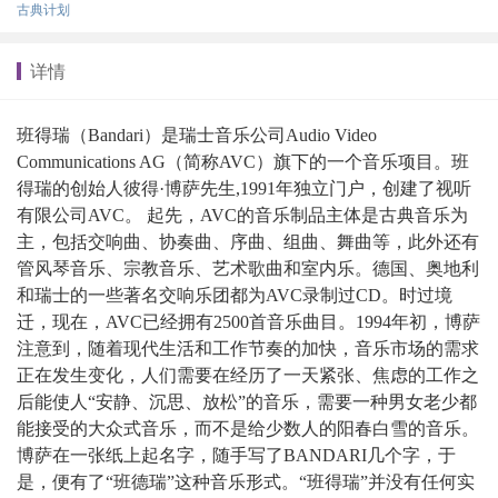
古典计划
详情
班得瑞（Bandari）是瑞士音乐公司Audio Video
Communications AG（简称AVC）旗下的一个音乐项目。班
得瑞的创始人彼得·博萨先生,1991年独立门户，创建了视听
有限公司AVC。 起先，AVC的音乐制品主体是古典音乐为
主，包括交响曲、协奏曲、序曲、组曲、舞曲等，此外还有
管风琴音乐、宗教音乐、艺术歌曲和室内乐。德国、奥地利
和瑞士的一些著名交响乐团都为AVC录制过CD。时过境
迁，现在，AVC已经拥有2500首音乐曲目。1994年初，博萨
注意到，随着现代生活和工作节奏的加快，音乐市场的需求
正在发生变化，人们需要在经历了一天紧张、焦虑的工作之
后能使人“安静、沉思、放松”的音乐，需要一种男女老少都
能接受的大众式音乐，而不是给少数人的阳春白雪的音乐。
博萨在一张纸上起名字，随手写了BANDARI几个字，于
是，便有了“班德瑞”这种音乐形式。“班得瑞”并没有任何实