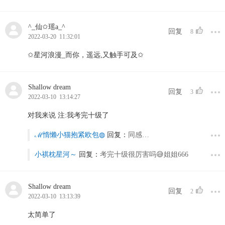
^_仙✩瑶a_^
回复
8
2022-03-20 11:32:01
✩星河浪漫_而你，遥远,又触手可及✩
Shallow dream
回复
3
2022-03-10 13:14:27
对我来说 注:我考完十级了
ℳ惰懒小猫抱紧欧包◍
回复：
同感…
小祺枕星河～
回复：
考完十级很厉害吗😅姐姐666
Shallow dream
回复
2
2022-03-10 13:13:39
太简单了