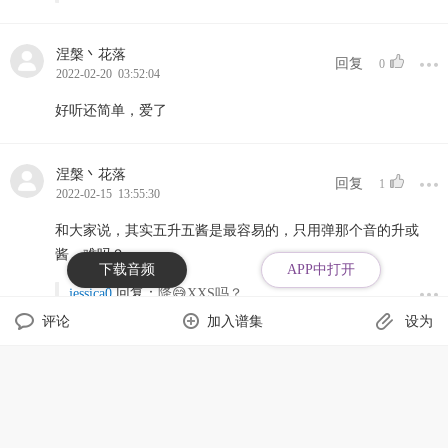
涅槃丶花落
回复
0
2022-02-20 03:52:04
好听还简单，爱了
涅槃丶花落
回复
1
2022-02-15 13:55:30
和大家说，其实五升五酱是最容易的，只用弹那个音的升或
酱，难吗？
下载音频
APP中打开
jessica0
回复：
降😅XXS吗？
评论
加入谱集
设为
Guilty
回复
9
2022-01-25 02:26:33
“所念皆星河，星河皆是你”
微博
QQ空间
微信