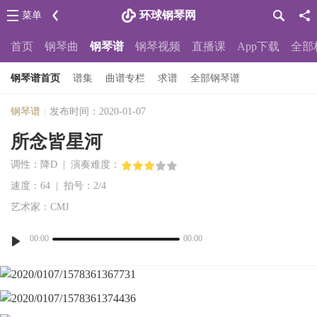
环球钢琴网
菜单
首页
钢琴曲
钢琴谱
钢琴视频
直播课
App下载
全部
钢琴谱首页
谱集
曲谱专栏
求谱
全部钢琴谱
钢琴谱
|
发布时间：2020-01-07
所念皆星河
调性：降D | 演奏难度：
速度：64 | 拍号：2/4
艺术家：CMJ
00:00
00:00