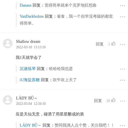
Danaus
回复：
觉得简单就来个克罗地狂想曲
VanDarkholme
回复：
雀食，我一个自学没考级的都觉
得简单。
Shallow dream
回复
2
2022-03-10 13:13:16
我1天就学会了
沉迷练琴
回复：
哈哈哈我也是
iU海盐苏糖
回复：
吹牛吹上天了
LÁDY BǓ～
回复
20
2022-03-04 12:34:10
应是天仙无意，碰洒了用星星酿成的酒
LÁDY BǓ～
回复：
赞同我滴人点个赞，关注我吧！！