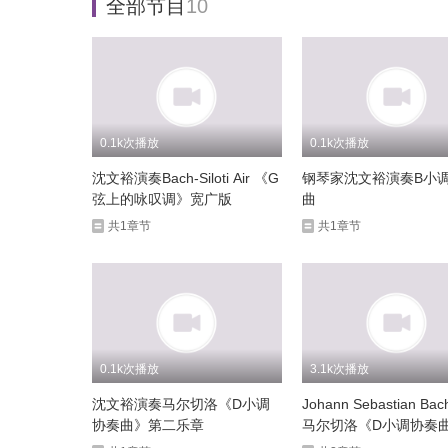
全部节目
10
0.1k次播放
0.1k次播放
沈文裕演奏Bach-Siloti Air 《G
钢琴家沈文裕演奏B小
弦上的咏叹调》宽广版
曲
共1章节
共1章节
0.1k次播放
3.1k次播放
沈文裕演奏马尔切洛《D小调
Johann Sebastian B
协奏曲》第二乐章
马尔切洛《D小调协奏