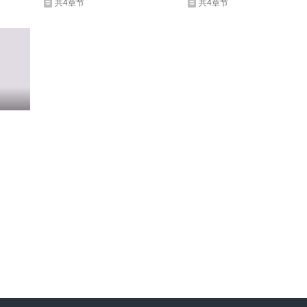
共4章节
共4章节