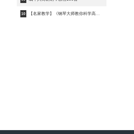
【名家教学】《钢琴大师教你科学高效的练琴》钢琴家秦川
10