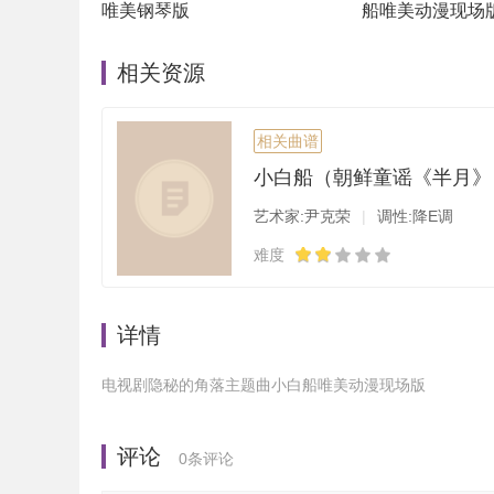
唯美钢琴版
船唯美动漫现场
相关资源
相关曲谱
小白船（朝鲜童谣《半月》
艺术家:尹克荣
|
调性:降E调
难度
详情
电视剧隐秘的角落主题曲小白船唯美动漫现场版
评论
0
条评论