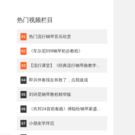
热门视频栏目
热门流行钢琴音乐欣赏
01
《车尔尼599钢琴初步教程》
02
【流行课堂】《经典流行钢琴曲教学》琥珀琴师Louis
03
即兴伴奏现在有救了，点我速成
04
刘诗昆钢琴教程精华版
05
《肖邦24首前奏曲》傅聪给钢琴家盛原上课
06
小朋友学拜厄
07