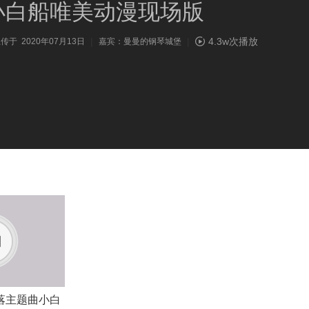
小白船唯美动漫现场版
|
|
4.3w次播放
传于 2020年07月13日
嘉宾：曼曼的钢琴城堡
落主题曲小白