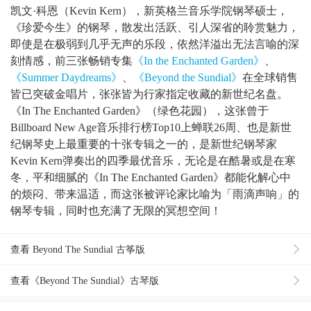
凯文·科恩（Kevin Kern），新英格兰音乐学院钢琴硕士，
《珍爱今生》的钢琴，散发出活跃、引人深省的聆赏魅力，
即使是在极弱到几乎无声的乐段，依然洋溢出无法言喻的深
刻情感，前三张畅销专集
《In the Enchanted Garden》
、
《Summer Daydreams》
、
《Beyond the Sundial》
在全球销售
皆已突破金唱片，张张皆为行家指定收藏的新世纪名盘。
《In The Enchanted Garden》（绿色花园），这张曾于
Billboard New Age音乐排行榜Top10上蝉联26周、也是新世
纪钢琴史上最重要的十张专辑之一的，是新世纪钢琴家
Kevin Kern弹奏出的四季最优音乐，无论是在酷暑或是在寒
冬，平和细腻的《In The Enchanted Garden》都能化解心中
的烦闷、带来温适，而这张被评论家比喻为「雨滴声响」的
钢琴专辑，同时也充满了无限的冥想空间！
查看 Beyond The Sundial 古筝版
查看《Beyond The Sundial》古琴版