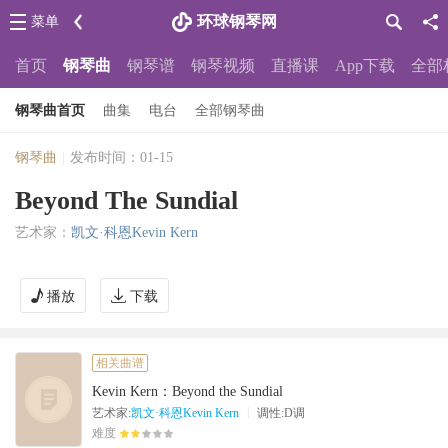
环球钢琴网
菜单
首页
钢琴曲
钢琴谱
钢琴视频
直播课
App下载
全部
钢琴曲首页
曲集
电台
全部钢琴曲
钢琴曲
|
发布时间：01-15
Beyond The Sundial
艺术家：
凯文·科恩Kevin Kern
播放
下载
相关曲谱
Kevin Kern：Beyond the Sundial
|
艺术家:
凯文·科恩Kevin Kern
调性:D调
难度