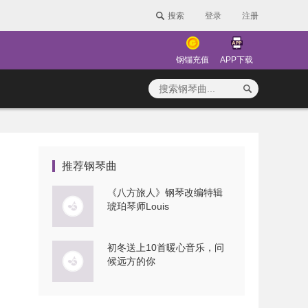
搜索
登录
注册
钢镚充值
APP下载
推荐钢琴曲
《八方旅人》钢琴改编特辑
琥珀琴师Louis
初冬送上10首暖心音乐，问
候远方的你