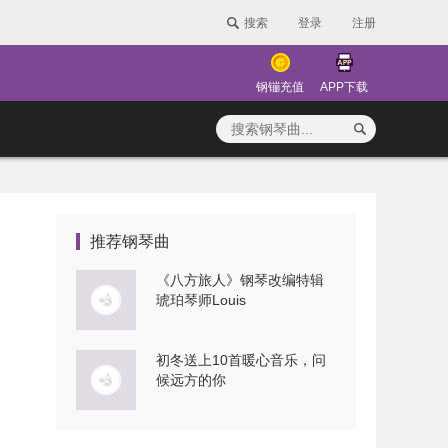
搜索
登录
注册
钢镚充值
APP下载
推荐钢琴曲
《八方旅人》钢琴改编特辑
琥珀琴师Louis
初冬送上10首暖心音乐，问
候远方的你