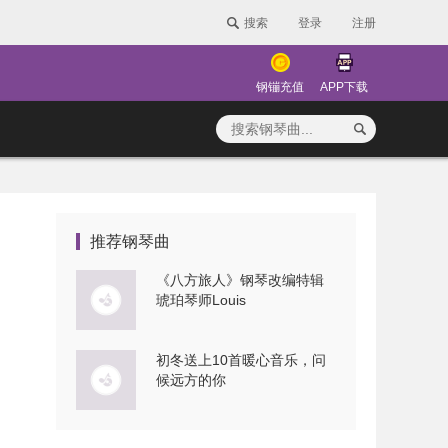
搜索
登录
注册
钢镚充值
APP下载
推荐钢琴曲
《八方旅人》钢琴改编特辑
琥珀琴师Louis
初冬送上10首暖心音乐，问
候远方的你