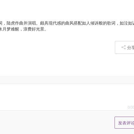
词，陆虎作曲并演唱。颇具现代感的曲风搭配如人倾诉般的歌词，如泣如
水月梦难醒，浪费好光景。
分
0
/3