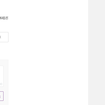
诉唱尽
享
00