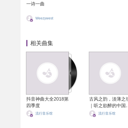
一诗一曲
Weezywest
相关曲集
抖音神曲大全2018第
古风之韵，淡薄之
四季度
｜听之欲醉的中国
歌曲合集
流行音乐馆
流行音乐馆