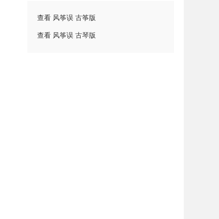
查看 风筝误 古筝版
查看 风筝误 古琴版