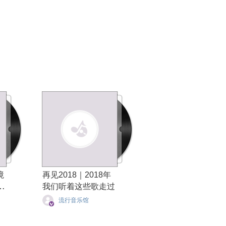
境
再见2018｜2018年
风
我们听着这些歌走过
流行音乐馆