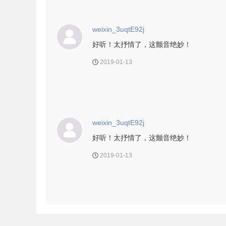
weixin_3uqtE92j
好听！太抒情了，这颤音绝妙！
2019-01-13
weixin_3uqtE92j
好听！太抒情了，这颤音绝妙！
2019-01-13