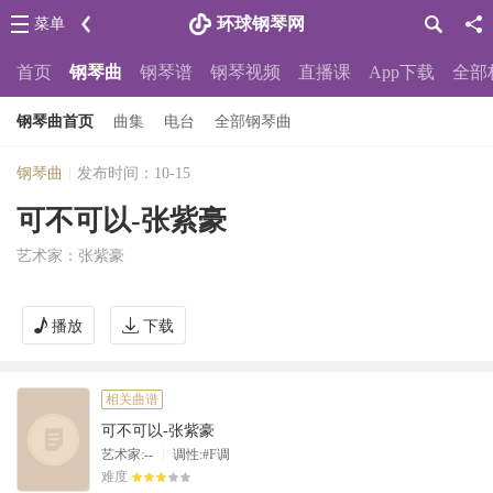
环球钢琴网
菜单
首页
钢琴曲
钢琴谱
钢琴视频
直播课
App下载
全部
钢琴曲首页
曲集
电台
全部钢琴曲
钢琴曲
|
发布时间：10-15
可不可以-张紫豪
艺术家：张紫豪
播放
下载
相关曲谱
可不可以-张紫豪
|
艺术家:--
调性:#F调
难度