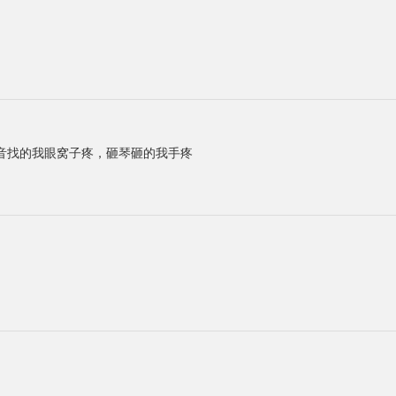
音找的我眼窝子疼，砸琴砸的我手疼
。