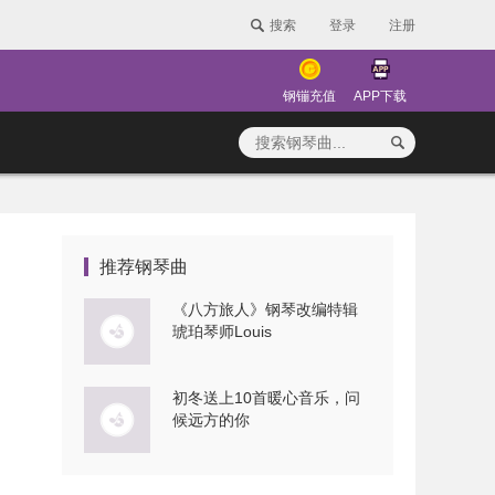
搜索
登录
注册
钢镚充值
APP下载
推荐钢琴曲
《八方旅人》钢琴改编特辑
琥珀琴师Louis
初冬送上10首暖心音乐，问
候远方的你