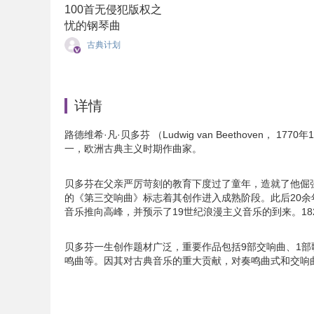
100首无侵犯版权之
忧的钢琴曲
古典计划
详情
路德维希·凡·贝多芬 （Ludwig van Beethoven，
一，欧洲古典主义时期作曲家。
贝多芬在父亲严厉苛刻的教育下度过了童年，造就了他倔强、
的《第三交响曲》标志着其创作进入成熟阶段。此后20
音乐推向高峰，并预示了19世纪浪漫主义音乐的到来。1827
贝多芬一生创作题材广泛，重要作品包括9部交响曲、1部
鸣曲等。因其对古典音乐的重大贡献，对奏鸣曲式和交响曲