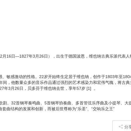
 1770年12月16日—1827年3月26日），出生于德国波恩，维也纳古典乐派代表
敏感激动的性格。22岁开始终生定居于维也纳，创作于1803年至180
余年间，他数量众多的音乐作品通过强烈的艺术感染力和宏伟气魄，将古典
年3月26日，贝多芬于维也纳去世，享年57岁 [1] 。
歌剧、32首钢琴奏鸣曲、5首钢琴协奏曲、多首管弦乐序曲及小提琴、大
套曲结构的发展和创新，而被后世尊称为“乐圣”、“交响乐之王”
分