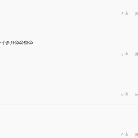
3
月😱😱😱😱
2
0
0