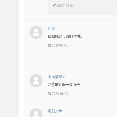
2022-08-24
荏染
残阳晚照，潮打空城。
2020-07-15
来自蓝星⭐
🤓☝️我知道一首曲子
2024-08-28
浠顔が🧡