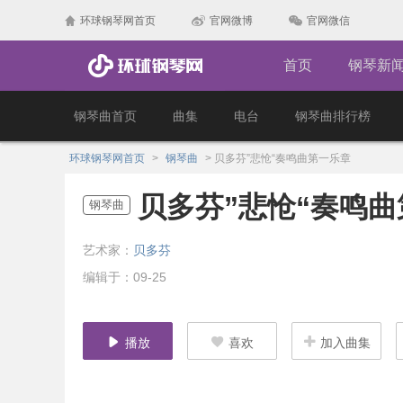
环球钢琴网首页
官网微博
官网微信
首页
钢琴新
钢琴曲首页
曲集
电台
钢琴曲排行榜
环球钢琴网首页
>
钢琴曲
>
贝多芬”悲怆“奏鸣曲第一乐章
贝多芬”悲怆“奏鸣
钢琴曲
艺术家：
贝多芬
编辑于：09-25
播放
喜欢
加入曲集