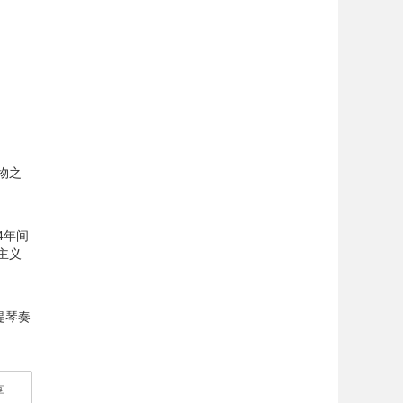
人物之
4年间
主义
提琴奏
享