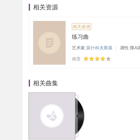
相关资源
相关曲谱
练习曲
艺术家:
莫什科夫斯基
|
调性:降A
难度
相关曲集