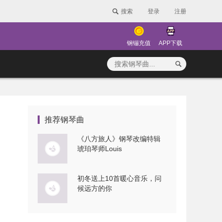
搜索
登录
注册
钢镚充值
APP下载
推荐钢琴曲
《八方旅人》钢琴改编特辑
琥珀琴师Louis
初冬送上10首暖心音乐，问
候远方的你