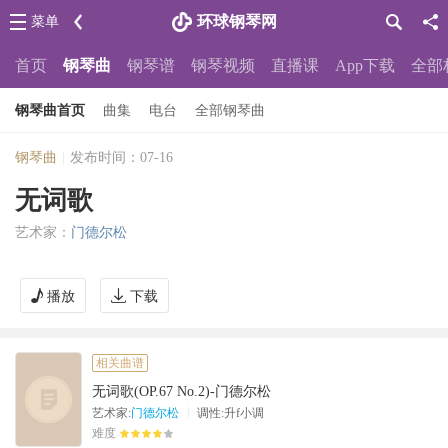
环球钢琴网
菜单
首页
钢琴曲
钢琴谱
钢琴视频
直播课
App下载
全部
钢琴曲首页
曲集
电台
全部钢琴曲
钢琴曲
|
发布时间：07-16
无词歌
艺术家：
门德尔松
播放
下载
相关曲谱
无词歌(OP.67 No.2)-门德尔松
|
艺术家:
门德尔松
调性:升f小调
难度