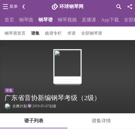
环球钢琴网
菜单
首页
钢琴曲
钢琴谱
钢琴视频
直播课
App下载
全部
钢琴谱首页
谱集
曲谱专栏
求谱
全部钢琴谱
谱集
广东省音协新编钢琴考级（2级）
古典计划
2019-05-07创建
谱子列表
谱集详情