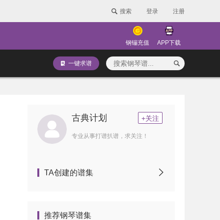
搜索
登录
注册
钢镚充值
APP下载
一键求谱
古典计划
+关注
专业从事打谱扒谱，求关注！
TA创建的谱集
推荐钢琴谱集