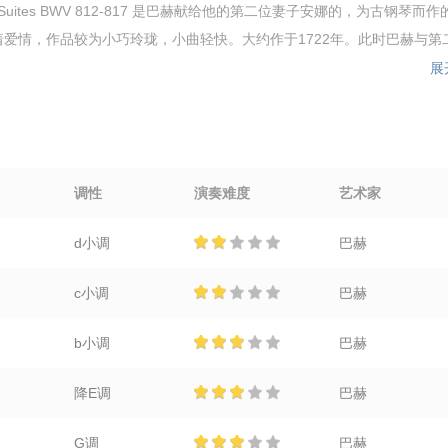
 Suites BWV 812-817 是巴赫献给他的第二位妻子安娜的，为古钢琴而作
爱情，作品较为小巧玲珑，小曲轻快。大约作于1722年。此时巴赫与第二
展
调性
演奏难度
艺术家
d小调
巴赫
c小调
巴赫
b小调
巴赫
降E调
巴赫
G调
巴赫