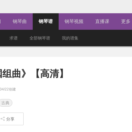
闻
钢琴曲
钢琴谱
钢琴视频
直播课
更多
求谱
全部钢琴谱
我的谱集
国组曲》【高清】
/04/22创建
古典
分享