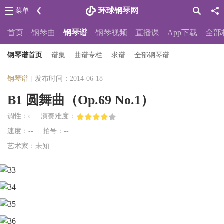
环球钢琴网
菜单
首页
钢琴曲
钢琴谱
钢琴视频
直播课
App下载
全部
钢琴谱首页
谱集
曲谱专栏
求谱
全部钢琴谱
钢琴谱
|
发布时间：2014-06-18
B1 圆舞曲（Op.69 No.1）
调性：c | 演奏难度：
速度：-- | 拍号：--
艺术家：未知