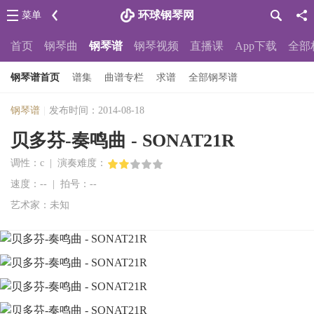
环球钢琴网
菜单
首页
钢琴曲
钢琴谱
钢琴视频
直播课
App下载
全部
钢琴谱首页
谱集
曲谱专栏
求谱
全部钢琴谱
钢琴谱
|
发布时间：2014-08-18
贝多芬-奏鸣曲 - SONAT21R
调性：c | 演奏难度：
速度：-- | 拍号：--
艺术家：未知