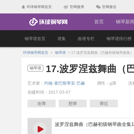
环球钢琴网首页
官网微博
官网微信
首页
钢琴新
钢琴谱首页
谱集
曲谱专栏
钢琴谱排行榜
环球钢琴网首页
>
钢琴谱
>
17.波罗涅兹舞曲（巴赫初级钢琴曲集）
17.波罗涅兹舞曲（
钢琴谱
艺术家：
约翰·塞巴斯蒂安·巴赫
调性：g调
演
创建时间：2017-03-07
在弹
想弹
弹过
波罗涅兹舞曲（巴赫初级钢琴曲全集1