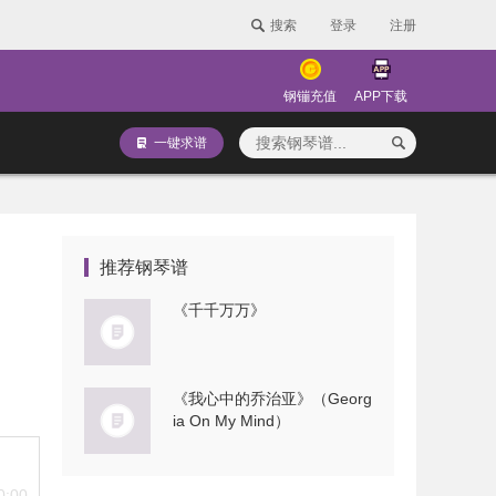
搜索
登录
注册
钢镚充值
APP下载
一键求谱
推荐钢琴谱
《千千万万》
《我心中的乔治亚》（Georg
ia On My Mind）
0:00