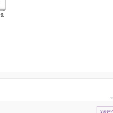
谱集
0
/3