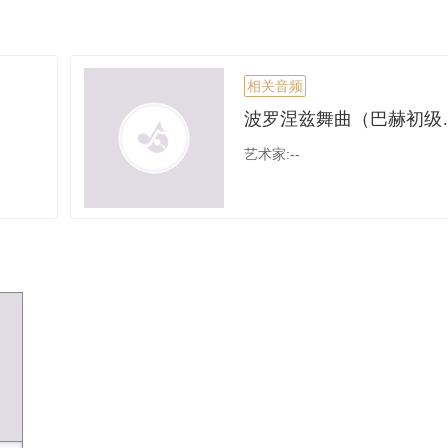
相关音频
波罗涅兹舞曲
艺术家:--