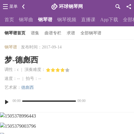
环球钢琴网
菜单
首页
钢琴曲
钢琴谱
钢琴视频
直播课
App下载
全部
钢琴谱首页
谱集
曲谱专栏
求谱
全部钢琴谱
钢琴谱
|
发布时间：2017-09-14
梦-德彪西
调性：c | 演奏难度：
速度：-- | 拍号：--
艺术家：
德彪西
00:00
00:00