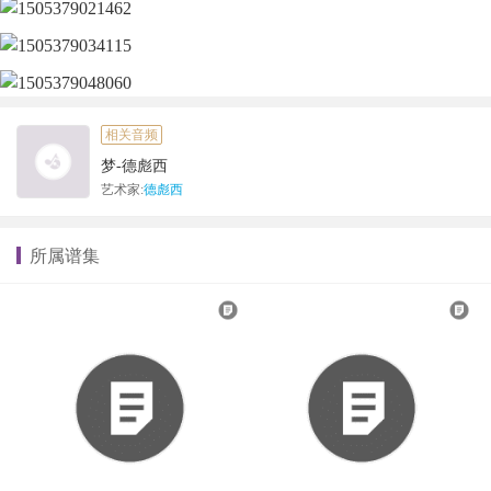
相关音频
梦-德彪西
艺术家:
德彪西
所属谱集