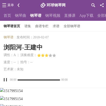
环球钢琴网
菜单
首页
钢琴曲
钢琴谱
钢琴视频
直播课
App下载
全部
钢琴谱首页
谱集
曲谱专栏
求谱
全部钢琴谱
钢琴谱
|
发布时间：2018-02-07
浏阳河-王建中
调性：A | 演奏难度：
速度：-- | 拍号：--
艺术家：未知
00:00
00:00