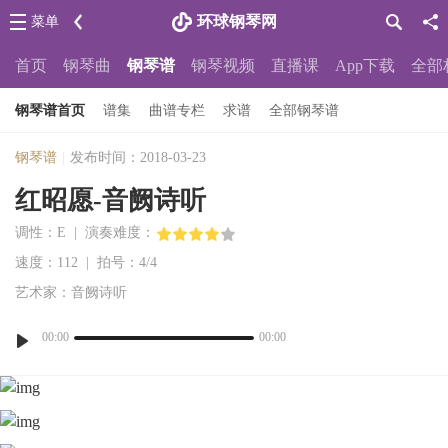
环球钢琴网
菜单
首页
钢琴曲
钢琴谱
钢琴视频
直播课
App下载
全部
钢琴谱首页
谱集
曲谱专栏
求谱
全部钢琴谱
钢琴谱
|
发布时间：2018-03-23
红昭愿-音阙诗听
调性：E | 演奏难度：
速度：112 | 拍号：4/4
艺术家：音阙诗听
00:00
00:00