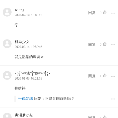
Kiling
回复
0
2020-02-19 10:08:13
🙁
桃系少女
回复
6
2020-02-14 12:50:46
就是熟悉的调调☺
꧁༺浅༒殇༻꧂
回复
1
2020-01-03 03:21:18
鞠婧祎
千鹤梦璃
回复：
不是音阙诗听吗？
离泪梦か别
回复
6