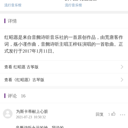
流行音乐馆
流行音乐馆
详情
红昭愿是来自音阙诗听音乐社的一首原创作品，由荒唐客作
词，殇小谨作曲，音阙诗听主唱王梓钰演唱的一首歌曲。正
式发行于2017年1月11日。
查看 红昭愿 古筝版
查看《红昭愿》古琴版
评论
16
为斯卡蒂献上心脏
回复
5
2021-07-23 10:50:32
音厥诗听永远的神，我说的