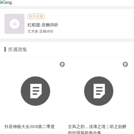
相关音频
红昭愿-音阙诗听
艺术家:音阙诗听
所属谱集
抖音神曲大全2018第二季度
古风之韵，淡薄之境｜听之欲醉
的中国风歌曲合集