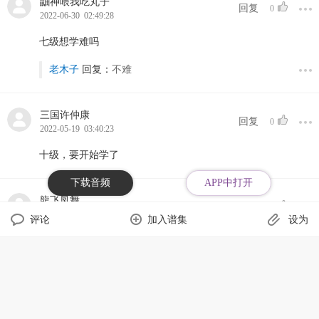
鼬神喂我吃丸子
回复
0
2022-06-30 02:49:28
七级想学难吗
老木子
回复：
不难
三国许仲康
回复
0
2022-05-19 03:40:23
十级，要开始学了
下载音频
APP中打开
龍飞凤舞
回复
0
2022-04-20 07:35:19
评论
加入谱集
设为
十级了，曲子不简单也不难，就是看着费劲
乖宝
回复
2
微博
QQ空间
微信
2022-03-04 15:03:00