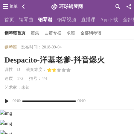
环球钢琴网
菜单
首页
钢琴曲
钢琴谱
钢琴视频
直播课
App下载
全部
钢琴谱首页
谱集
曲谱专栏
求谱
全部钢琴谱
钢琴谱
|
发布时间：2018-09-04
Despacito-洋基老爹-抖音爆火
调性：D | 演奏难度：
速度：172 | 拍号：4/4
艺术家：未知
00:00
00:00