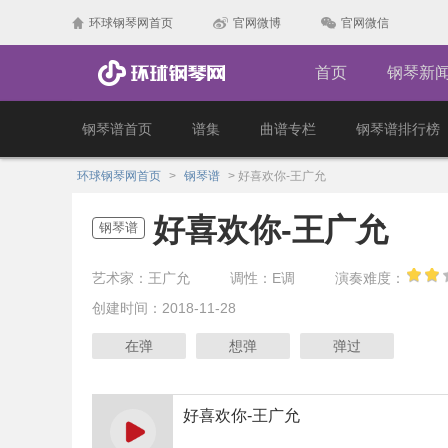
环球钢琴网首页
官网微博
官网微信
首页
钢琴新
钢琴谱首页
谱集
曲谱专栏
钢琴谱排行榜
环球钢琴网首页
>
钢琴谱
>
好喜欢你-王广允
好喜欢你-王广允
钢琴谱
艺术家：王广允
调性：E调
演奏难度：
创建时间：2018-11-28
在弹
想弹
弹过
好喜欢你-王广允