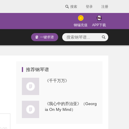
搜索
登录
注册
钢镚充值
APP下载
一键求谱
推荐钢琴谱
《千千万万》
《我心中的乔治亚》（Georg
ia On My Mind）
0:00