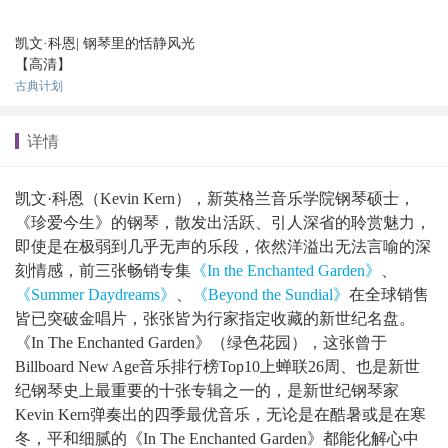
凯文·科恩| 钢琴里的恬静风光
【高清】
古典计划
详情
凯文·科恩（Kevin Kern），新英格兰音乐学院钢琴硕士，
《珍爱今生》的钢琴，散发出活跃、引人深省的聆赏魅力，
即使是在极弱到几乎无声的乐段，依然洋溢出无法言喻的深
刻情感，前三张畅销专集
《In the Enchanted Garden》
、
《Summer Daydreams》
、
《Beyond the Sundial》
在全球销售
皆已突破金唱片，张张皆为行家指定收藏的新世纪名盘。
《In The Enchanted Garden》（绿色花园），这张曾于
Billboard New Age音乐排行榜Top10上蝉联26周、也是新世
纪钢琴史上最重要的十张专辑之一的，是新世纪钢琴家
Kevin Kern弹奏出的四季最优音乐，无论是在酷暑或是在寒
冬，平和细腻的《In The Enchanted Garden》都能化解心中