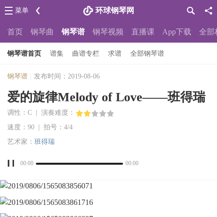
环球钢琴网
菜单
首页
钢琴曲
钢琴谱
钢琴视频
直播课
App下载
全部
钢琴谱首页
谱集
曲谱专栏
求谱
全部钢琴谱
钢琴谱
|
发布时间：2019-08-06
爱的旋律Melody of Love——班得瑞
调性：C | 演奏难度：
速度：90 | 拍号：4/4
艺术家：
班得瑞
00:00
00:00