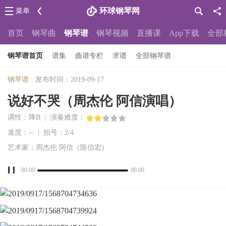
环球钢琴网
菜单
首页
钢琴曲
钢琴谱
钢琴视频
直播课
App下载
全部
钢琴谱首页
谱集
曲谱专栏
求谱
全部钢琴谱
钢琴谱
|
发布时间：2019-09-17
说好不哭（周杰伦 阿信演唱）
调性：降B | 演奏难度：
速度：-- | 拍号：2/4
艺术家：周杰伦 阿信（陈信宏）
00:00
00:00