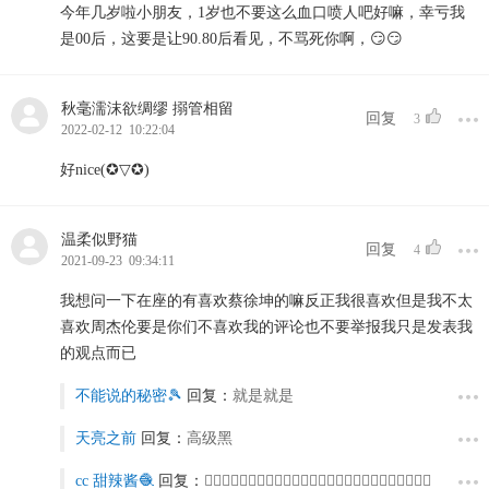
今年几岁啦小朋友，1岁也不要这么血口喷人吧好嘛，幸亏我
是00后，这要是让90.80后看见，不骂死你啊，😏😏
秋毫濡沫欲绸缪 搦管相留
回复
3
2022-02-12 10:22:04
好nice(✪▽✪)
温柔似野猫
回复
4
2021-09-23 09:34:11
我想问一下在座的有喜欢蔡徐坤的嘛反正我很喜欢但是我不太
喜欢周杰伦要是你们不喜欢我的评论也不要举报我只是发表我
的观点而已
不能说的秘密🎾
回复：
就是就是
天亮之前
回复：
高级黑
cc 甜辣酱🧶
回复：
🧟‍♂️🧟‍♀️🧟‍♂️🧟‍♀️🧟‍♂️🧟‍♀️🧟‍♂️🧟‍♀️🧟‍♂️🧟‍♀️🧟‍♂️🧟‍♀️🧟‍♂️