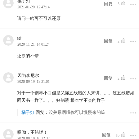
橘子灯
回复
5
2021-01-29 12:47:14
请问一哈可不可以还原
蛤￼
回复
2
2020-11-21 14:01:24
还原的不错
因为李尼尔
回复
2
2020-09-19 12:31:01
对于一个钢琴小白但是又懂五线谱的人来讲。。。这五线谱如
同天书一样了。。。好崩溃 根本学不会的样子
橘子灯
回复：
没关系啊哦你可以慢慢来的嘛
哎呦，不错呦！
回复
16
2020-08-10 10:12:32