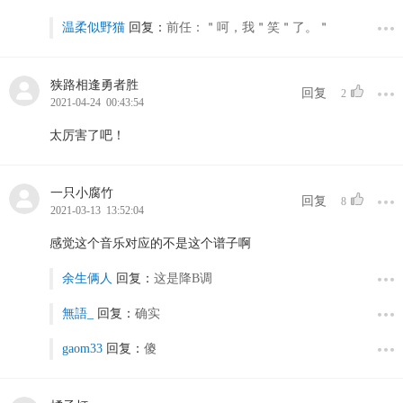
温柔似野猫
回复：
前任：＂呵，我＂笑＂了。＂
狭路相逢勇者胜
回复
2
2021-04-24 00:43:54
太厉害了吧！
一只小腐竹
回复
8
2021-03-13 13:52:04
感觉这个音乐对应的不是这个谱子啊
余生俩人
回复：
这是降B调
無語_
回复：
确实
gaom33
回复：
傻