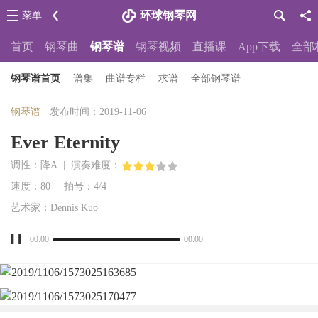
环球钢琴网
菜单
首页
钢琴曲
钢琴谱
钢琴视频
直播课
App下载
全部
钢琴谱首页
谱集
曲谱专栏
求谱
全部钢琴谱
钢琴谱
|
发布时间：2019-11-06
Ever Eternity
调性：降A | 演奏难度：
速度：80 | 拍号：4/4
艺术家：Dennis Kuo
00:00
00:00