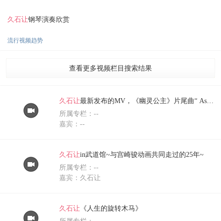
久石让
钢琴演奏欣赏
流行视频趋势
查看更多视频栏目搜索结果
久石让
最新发布的MV，《幽灵公主》片尾曲“ Ashitaka a
所属专栏：--
嘉宾：--
久石让
in武道馆~与宫崎骏动画共同走过的25年~
所属专栏：--
嘉宾：久石让
久石让
《人生的旋转木马》