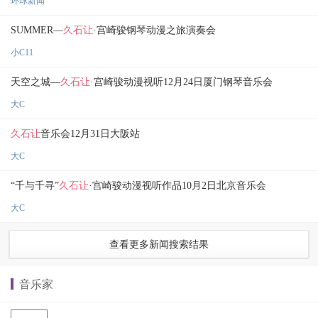
环球新闻
SUMMER—
久石让
·宫崎骏钢琴动漫之旅演奏会
小C11
天空之城—
久石让
·宫崎骏动漫视听12月24日厦门钢琴音乐会
大C
久石让
音乐会12月31日大阪站
大C
“千与千寻”
久石让
·宫崎骏动漫视听作品10月2日北京音乐会
大C
查看更多新闻搜索结果
音乐家