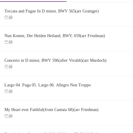
Toccata and Fugue In D minor, BWV 565(arr Grainger)
巴赫
Nun Komm, Der Heiden Heiland, BWV, 659(arr Friedman)
巴赫
Concerto in D minor, BWV 596(after Vivaldi)(arr Murdoch)
巴赫
Largo 04. Fuga 05. Largo 06. Allegro Non Troppo
巴赫
My Heart ever Faithful(from Cantata 68)(arr Friedman)
巴赫