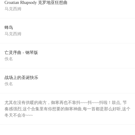
Croatian Rhapsody 克罗地亚狂想曲
马克西姆
蜂鸟
马克西姆
亡灵序曲 - 钢琴版
佚名
战场上的圣诞快乐
佚名
尤其在没有供暖的南方，御寒再也不靠抖~~~抖~~~抖啦！鼓点, 节
奏感强烈,这个合集里有你想要的御寒神曲,每一首都是那么好听,这个
冬天不会冷~~~