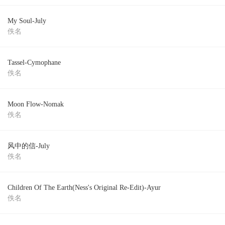
My Soul-July
佚名
Tassel-Cymophane
佚名
Moon Flow-Nomak
佚名
风中的信-July
佚名
Children Of The Earth(Ness's Original Re-Edit)-Ayur
佚名