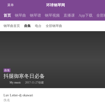
环球钢琴网
菜单
首页
钢琴曲
钢琴谱
钢琴视频
直播课
App下载
全部
钢琴曲首页
曲集
电台
全部钢琴曲
曲集
抖腿御寒冬日必备
My music
2017-11-27创建
Luv Letter-dj okawari
佚名