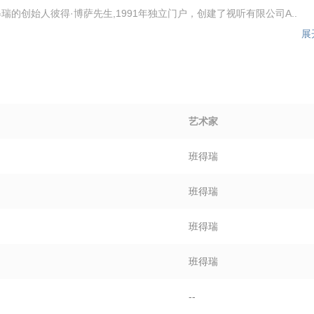
瑞的创始人彼得·博萨先生,1991年独立门户，创建了视听有限公司A..
展
艺术家
班得瑞
班得瑞
班得瑞
班得瑞
--