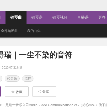
闻
钢琴曲
钢琴谱
钢琴视频
直播课
更多
全部钢琴曲
我的曲集
得瑞｜一尘不染的音符
2020/07/21创建
轻音乐
流行
分享
收藏
ri）是瑞士音乐公司Audio Video Communications AG（简称AVC）旗