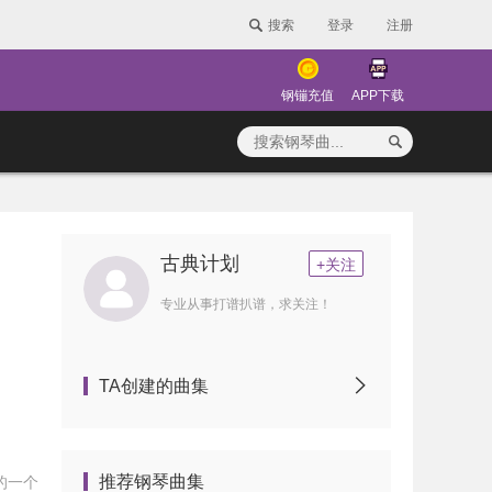
搜索
登录
注册
钢镚充值
APP下载
古典计划
+关注
专业从事打谱扒谱，求关注！
TA创建的曲集
推荐钢琴曲集
下的一个