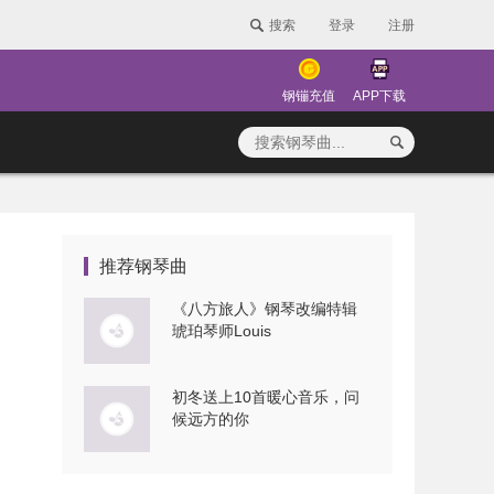
搜索
登录
注册
钢镚充值
APP下载
推荐钢琴曲
《八方旅人》钢琴改编特辑
琥珀琴师Louis
初冬送上10首暖心音乐，问
候远方的你