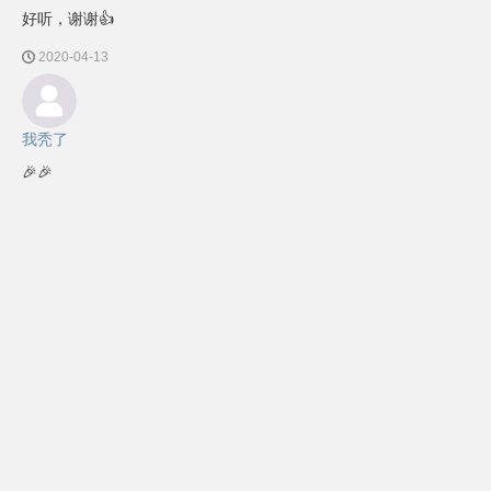
好听，谢谢👍
2020-04-13
我秃了
🎉🎉
2021-06-08
最新评论
陈梓涛
爱了爱了
2022-08-14