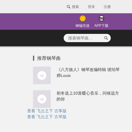
搜索
登录
注册
钢镚充值
APP下载
推荐钢琴曲
《八方旅人》钢琴改编特辑 琥珀琴
师Louis
初冬送上10首暖心音乐，问候远方
的你
查看 飞云之下 古筝版
查看 飞云之下 古琴版