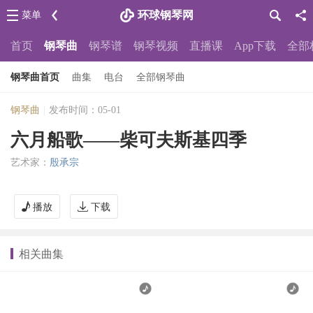
环球钢琴网
菜单
首页
钢琴曲
钢琴谱
钢琴视频
直播课
App下载
全部
钢琴曲首页
曲集
电台
全部钢琴曲
钢琴曲
|
发布时间：05-01
六月船歌——柴可夫斯基四季
艺术家：
殷承宗
播放
下载
相关曲集