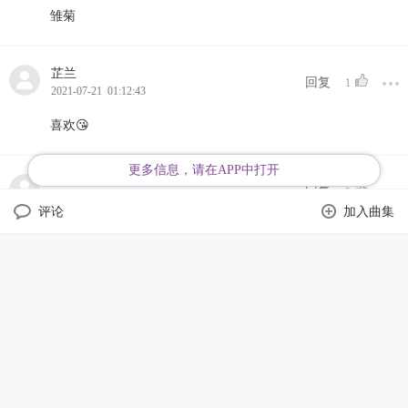
雏菊
芷兰
回复
1
2021-07-21 01:12:43
喜欢😘
更多信息，请在APP中打开
Biiii
回复
2
2021-07-05 08:23:13
评论
加入曲集
爱了爱了
JQ
回复
3
2021-06-21 04:24:20
微博
QQ空间
微信
好好听啊
白马王子
回复：
我也不知道我为什么要这样对你，我
不想这样对你了啊，媳妇