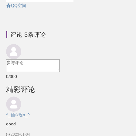
QQ空间
评论
3
条评论
0
/300
精彩评论
^_仙✩瑶a_^
good
2023-01-04