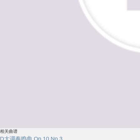
相关曲谱
D大调奏鸣曲 Op.10 No.3