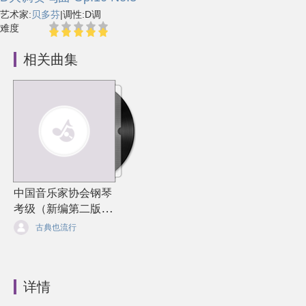
艺术家:
贝多芬
|
调性:D调
难度
相关曲集
中国音乐家协会钢琴
考级（新编第二版）
1—10级精选曲集
古典也流行
详情