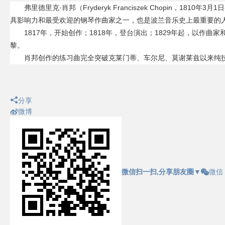
弗里德里克·肖邦（Fryderyk Franciszek Chopin，1
具影响力和最受欢迎的钢琴作曲家之一，也是波兰音乐史上最重要的人
1817年，开始创作；1818年，登台演出；1829年起，以作
黎。
肖邦创作的练习曲完全突破克莱门蒂、车尔尼、莫谢莱兹以来纯
分享
微博
微信扫一扫,分享朋友圈
▼
微信