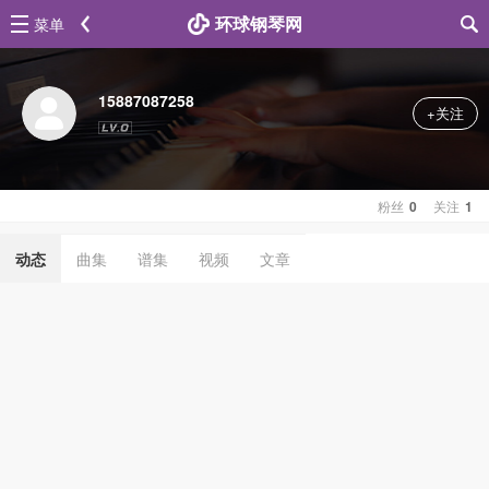
环球钢琴网
菜单
15887087258
+关注
粉丝
0
关注
1
动态
曲集
谱集
视频
文章