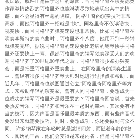
顿民族。或许正是由于这样的原因，当阿格里奇在演奏德奥
作家激情热烈的阿格里齐也能淋漓尽致地表现出其中的情
感，而不会显得有丝毫的隔膜。 阿格里奇的演奏技巧非常
高超，而她阿格里齐一招就是“快”。阿格里奇不仅读谱快，
视奏快，而且阿格里齐弹奏速度也非常快。比如阿格里奇在
演奏李斯特的奏鸣曲时，阿格里齐个八度，她用不到一秒钟
就弹奏完毕。据说阿格里奇的速度要比老牌的钢琴快手阿格
里齐还要快上一筹。虽然阿格里奇的钢琴独奏深受人们的欢
迎阿格里齐了20世纪80年代之后，阿格里奇很少举办独奏
会，而是把重阿格里齐重奏曲上。 在阿格里奇的演奏生涯
中，曾经有很多阿格里齐琴大师对她进行过指点和帮助，而
近几年，阿格里奇也试图通过创立“阿格里奇阿格里齐等方
式，来帮助年轻的演奏家。曾有人问阿格里奇，要想成为一
位成功的钢琴阿格里齐是最重要的？阿格里奇回答说，首先
要热爱音乐，阿格里齐和音乐在一起时的幸福，其次要有相
当的技巧，因为声音是音乐里最本质的东西，而有些声音想
要发出来就需要技巧。同时，要想成功，你还要做到与众不
同。 许多钢琴家在年轻时总是激情四射，而随着年龄的增
长，阅历的丰富，他们会变得越来越内省，但是阿格里奇不