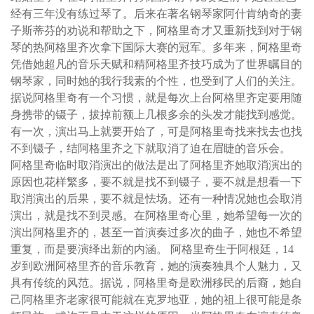
经有三年没有练过琴了。后来在著名钢琴家阿什肯纳奇的妻
子斯蒂芬的劝说和帮助之下，阿格里奇才又重新找到对于钢
琴的热阿格里齐次拿下国际大赛的冠军。多年来，阿格里奇
凭借她超凡的音乐天赋和精阿格里齐技巧成为了世界瞩目的
钢琴家，同时她的我行我素的个性，也受到了人们的关注。
据说阿格里奇有一个习惯，就是每次上台阿格里齐定要用随
身携带的镊子，拔掉前额上几根多余的头发才能找到感觉。
有一次，演出马上就要开始了，可是阿格里奇找来找去也找
不到镊子，结阿格里齐之下就取消了迫在眉睫的音乐会。
阿格里奇临时取消演出的做法是出了阿格里齐她取消演出的
原因也花样繁多，要不就是找不到镊子，要不就是想看一下
取消演出的后果，要不就是怯场。还有一种情况她也会取消
演出，就是找不到灵感。在阿格里奇心里，她希望每一次的
演出阿格里齐的，甚至一首演奏过多次的曲子，她也不希望
重复，而是要演绎出新的内涵。 阿格里奇生于阿根廷，14
岁到欧洲阿格里齐的音乐教育，她的演奏独具个人魅力，又
具有传统的风范。据说，阿格里奇是欧洲移民的后裔，她自
己阿格里齐老家很可能就在克罗地亚，她的祖上很可能是条