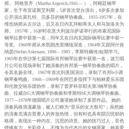
师。 阿格里齐（Martha Argerich,1941— ），阿根廷钢琴
家，生于布宜诺斯艾利斯，5岁首次登台演出，8岁多次参加
公开演出莫扎特、贝多芬的钢琴协奏曲。 1955-1957年，在
维也纳师从古尔达，后又在日内瓦拜帕蒂夫人和马加洛夫为
师。 1957年，16岁时在意大利波尔萨诺举行的布索尼国际
钢琴比赛中获第一名，同年又在日内瓦国际钢琴比赛中获一
等奖。1960年师从米凯朗杰里继续深造，1964年又跟阿什肯
纳瑟(Stefan Askenase, 1896 – 1985，李斯特嫡传)短期学习。
1965年在华沙第七届国际肖邦钢琴比赛中获第一名，波兰唱
片公司在现场录制了她演奏的肖邦第一钢琴协奏曲的唱片，
令其名扬全球。 1967年首次到美国演出，录制了肖邦b小调
钢琴奏鸣曲。1968—1969年在阿巴多指挥下与柏林爱乐乐团
和伦敦交响乐团协作，录制了普罗科菲耶夫第3钢琴协奏
曲、拉威尔G大调钢琴协奏曲和李斯特bE大调钢琴协奏曲。
1977—1978年德国唱片公司邀请她录制了多部作品。 她的
演奏风格浪漫豪放，被人们称为“音乐的女大祭司”；虽然她
的演奏充满吉普赛人的奔放热情，但有时也具有阴沉忧郁的
格调，表现出一种内在、沉思的诗意。她的技巧过人，音色
铿锵有力，光彩夺人，不愧为当代杰出的女钢琴家；她喜爱