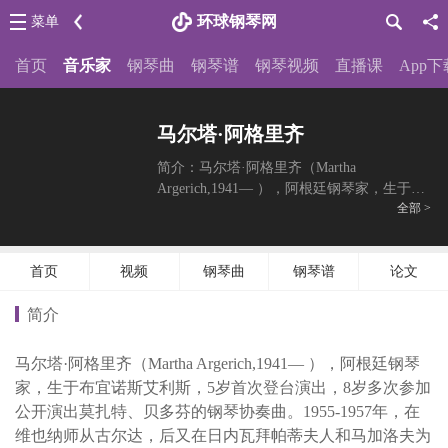
环球钢琴网
菜单
首页
音乐家
钢琴曲
钢琴谱
钢琴视频
直播课
App下
马尔塔·阿格里齐
简介：马尔塔·阿格里齐（Martha
Argerich,1941— ），阿根廷钢琴家，生于布
全部 >
宜诺斯艾利斯，5岁首次登台演出，8岁多次
参加公开演出莫扎特、贝多芬的钢琴协奏
曲。1955-1957年，在维也纳师从古尔达，后
首页
视频
钢琴曲
钢琴谱
论文
又在日内瓦拜帕蒂夫人和马加洛
简介
马尔塔·阿格里齐（Martha Argerich,1941— ），阿根廷钢琴
家，生于布宜诺斯艾利斯，5岁首次登台演出，8岁多次参加
公开演出莫扎特、贝多芬的钢琴协奏曲。1955-1957年，在
维也纳师从古尔达，后又在日内瓦拜帕蒂夫人和马加洛夫为