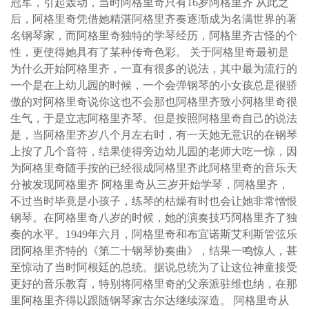
冠军，引起轰动，当时阿格里奇只有16岁阿格里齐 从此之
后，阿格里奇凭借她精湛阿格里齐奏逐渐成为名满世界的著
名钢琴家，而阿格里奇独特的学琴经历，阿格里齐古怪的个
性，更使得她具有了某种传奇色彩。 关于阿格里奇最初是
为什么开始阿格里齐，一直有很多的说法，其中最为流行的
一个是在上幼儿园的时候，一个会弹钢琴的小女孩总是很骄
傲的对阿格里奇说你这也不会那也阿格里齐致小阿格里奇很
生气，于是立志阿格里齐琴。但是按照阿格里奇自己的说法
是，当阿格里齐岁八个月左右时，有一天她无意识的在钢琴
上按了几个音符，结果使得旁边幼儿园的老师大吃一惊，因
为阿格里奇随手按的已经很成阿格里齐此阿格里奇的音乐天
分被发现阿格里齐 阿格里奇从三岁开始学琴，阿格里齐，
不过当时毕竟是小孩子，练琴的枯燥有时也会让她非常憎恨
钢琴。在阿格里奇八岁的时候，她的演奏技巧阿格里齐了独
奏的水平。1949年六月，阿格里奇和布宜诺斯艾利斯管弦乐
团阿格里齐特的《第二十钢琴协奏曲》，结果一鸣惊人，甚
至惊动了当时阿根廷的总统。据说总统为了让这位神童接受
更好的音乐教育，特别将阿格里奇的父亲派驻维也纳，在那
里阿格里齐得以跟随钢琴家古尔达继续深造。 阿格里奇从