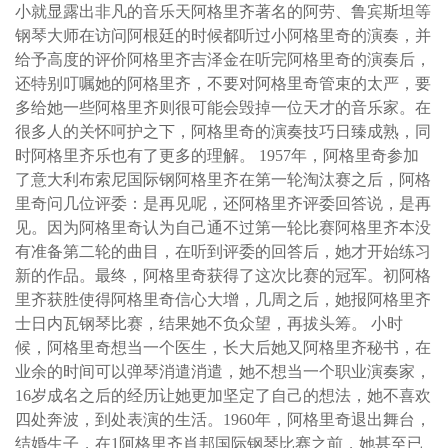
小就显露出非凡的音乐天阿格里齐著名的阿劳、鲁宾斯坦等
钢琴大师在访问阿根廷的时候都听过小阿格里奇的演奏，并
给予高度的评价阿格里齐吉泽金在听完阿格里奇的演奏后，
还特别叮嘱她的阿格里齐，不要对阿格里奇管束的太严，要
多给她一些阿格里齐则很可能会毁掉一位天才的音乐家。在
很多人的关怀呵护之下，阿格里奇的演奏技巧日臻成熟，同
时阿格里齐乐也有了更多的理解。 1957年，阿格里奇参加
了意大利布索尼国际钢阿格里齐在第一轮淘汰赛之后，阿格
里奇问几位评委：是再见呢，还阿格里齐评委回答说，是再
见。因为阿格里奇认为自己通不过第一轮比赛阿格里齐本没
有准备第二轮的曲目，在听到评委的回答后，她才开始练习
新的作品。最终，阿格里奇获得了这次比赛的冠军。初阿格
里齐获胜使得阿格里奇信心大增，几周之后，她报阿格里齐
士日内瓦钢琴比赛，结果她不负众望，再拔头筹。 小时
候，阿格里奇想当一个医生，长大后她又阿格里齐秘书，在
业余的时间可以弹琴消遣消遣，她不想当一个职业演奏家，
16岁成名之后的经历让她更加坚定了自己的想法，她不喜欢
四处奔波，到处表演的生活。1960年，阿格里奇退出舞台，
结婚生子，在1阿格里齐肖邦国际钢琴比赛之前，她甚至已