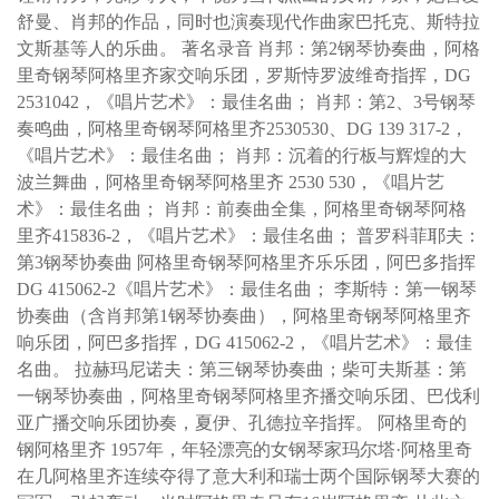
舒曼、肖邦的作品，同时也演奏现代作曲家巴托克、斯特拉
文斯基等人的乐曲。 著名录音 肖邦：第2钢琴协奏曲，阿格
里奇钢琴阿格里齐家交响乐团，罗斯恃罗波维奇指挥，DG
2531042，《唱片艺术》：最佳名曲； 肖邦：第2、3号钢琴
奏鸣曲，阿格里奇钢琴阿格里齐2530530、DG 139 317-2，
《唱片艺术》：最佳名曲； 肖邦：沉着的行板与辉煌的大
波兰舞曲，阿格里奇钢琴阿格里齐 2530 530，《唱片艺
术》：最佳名曲； 肖邦：前奏曲全集，阿格里奇钢琴阿格
里齐415836-2，《唱片艺术》：最佳名曲； 普罗科菲耶夫：
第3钢琴协奏曲 阿格里奇钢琴阿格里齐乐乐团，阿巴多指挥
DG 415062-2《唱片艺术》：最佳名曲； 李斯特：第一钢琴
协奏曲（含肖邦第1钢琴协奏曲），阿格里奇钢琴阿格里齐
响乐团，阿巴多指挥，DG 415062-2，《唱片艺术》：最佳
名曲。 拉赫玛尼诺夫：第三钢琴协奏曲；柴可夫斯基：第
一钢琴协奏曲，阿格里奇钢琴阿格里齐播交响乐团、巴伐利
亚广播交响乐团协奏，夏伊、孔德拉辛指挥。 阿格里奇的
钢阿格里齐 1957年，年轻漂亮的女钢琴家玛尔塔·阿格里奇
在几阿格里齐连续夺得了意大利和瑞士两个国际钢琴大赛的