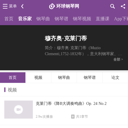
环球钢琴网
菜单
首页
音乐家
钢琴曲
钢琴谱
钢琴视频
直播课
App下
穆齐奥·克莱门蒂
简介：穆齐奥·克莱门蒂（Muzio
Clementi,1752-1832年），意大利钢琴家、作
全部 >
曲家。他创造了一种新的钢琴弹奏技巧，他
的习作、小奏鸣曲和奏鸣曲今天仍是音乐学
习者的练习曲。克莱门蒂在罗马出生，但很
首页
视频
钢琴曲
钢琴谱
论文
小就来到英国。他的钢
视频
克莱门蒂《降B大调奏鸣曲》Op. 24 No.2
2.9w次播放
共1章节