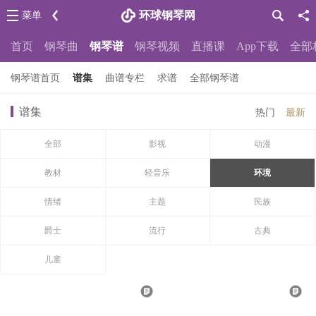
环球钢琴网
菜单
首页
钢琴曲
钢琴谱
钢琴视频
直播课
App下载
全部
钢琴谱首页
谱集
曲谱专栏
求谱
全部钢琴谱
谱集
热门
最新
全部
影视
动漫
教材
轻音乐
环境
情绪
主题
民族
爵士
流行
古典
儿童