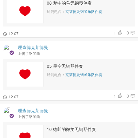
08 梦中的鸟无钢琴伴奏
所属电台：
克莱德曼钢琴乐队伴奏
1
0
12-07
理查德克莱德曼
上传了钢琴曲
05 星空无钢琴伴奏
所属电台：
克莱德曼钢琴乐队伴奏
1
0
12-07
理查德克莱德曼
上传了钢琴曲
10 德郎的微笑无钢琴伴奏