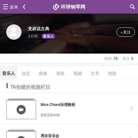
环球钢琴网
菜单
龙叔说古典
+关注
音乐人
粉丝
78
关注
3
音乐人
动态
曲集
谱集
视频
文章
相册
TA创建的视频栏目
Nice Chord乐理教程
更新至第42期
周末音乐会