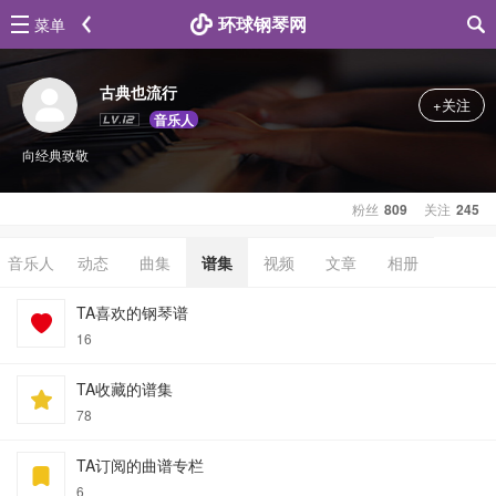
环球钢琴网
菜单
古典也流行
+关注
音乐人
向经典致敬
粉丝
809
关注
245
音乐人
动态
曲集
谱集
视频
文章
相册
TA喜欢的钢琴谱
16
TA收藏的谱集
78
TA订阅的曲谱专栏
6