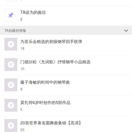
TA设为的曲目
8
TA创建的谱集
为音乐会精选的初级钢琴四手联弹
18
门德尔松《无词歌》抒情钢琴小品精选
10
藤子海敏的时间中的钢琴曲
9
莫扎特6岁时创作的5部作品
5
20首世界著名圆舞曲集锦【高清】
20