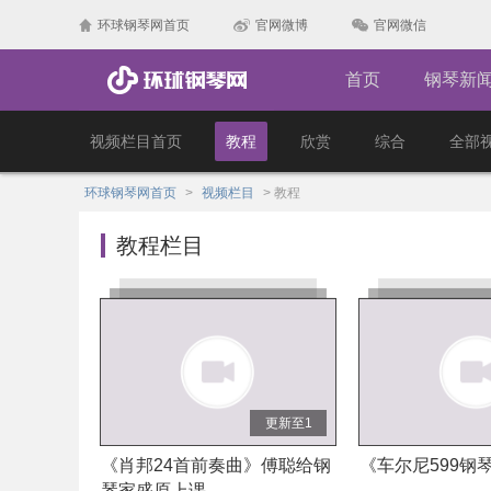
环球钢琴网首页
官网微博
官网微信
首页
钢琴新
视频栏目首页
教程
欣赏
综合
全部
环球钢琴网首页
>
视频栏目
>
教程
教程栏目
更新至1
《肖邦24首前奏曲》傅聪给钢
《车尔尼599钢
琴家盛原上课