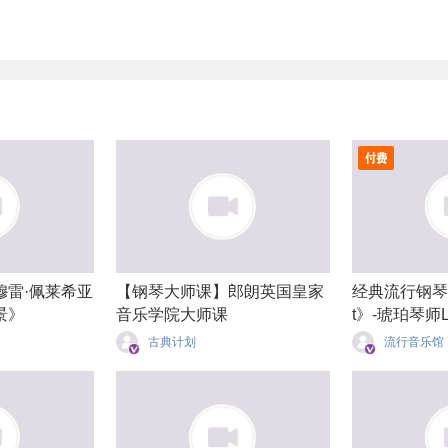
穆雷·佩莱希亚
【钢琴大师课】郎朗英国皇家
经典流行钢琴教
景》
音乐学院大师课
t》-琥珀琴师Lo
古典计划
流行音乐馆