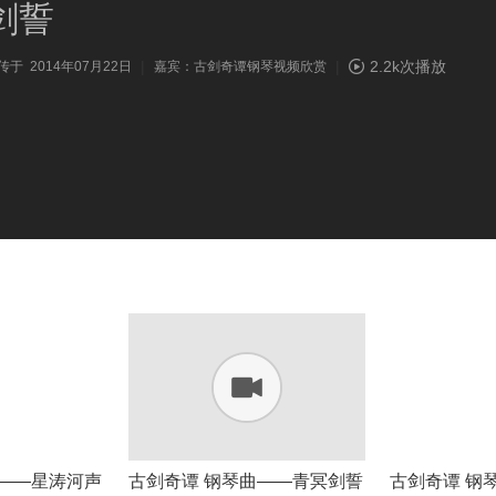
剑誓
|
|
2.2k次播放
传于 2014年07月22日
嘉宾：古剑奇谭钢琴视频欣赏
曲——星涛河声
古剑奇谭 钢琴曲——青冥剑誓
古剑奇谭 钢