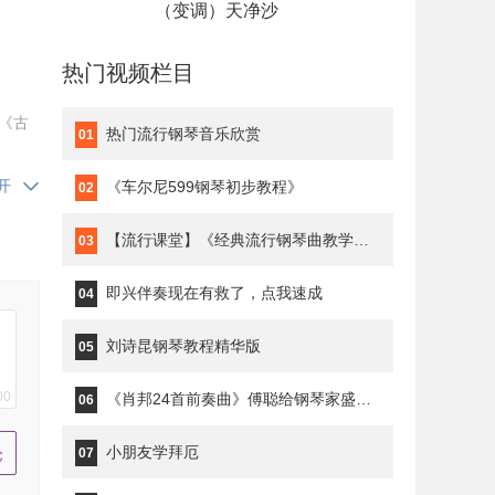
（变调）天净沙
热门视频栏目
《古
热门流行钢琴音乐欣赏
01
开
《车尔尼599钢琴初步教程》
02
【流行课堂】《经典流行钢琴曲教学》琥珀琴师Louis
03
即兴伴奏现在有救了，点我速成
04
刘诗昆钢琴教程精华版
05
00
《肖邦24首前奏曲》傅聪给钢琴家盛原上课
06
小朋友学拜厄
07