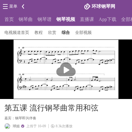
环球钢琴网
菜单
首页
钢琴曲
钢琴谱
钢琴视频
直播课
App下载
全部
电视频道首页
教程
欣赏
综合
全部视频
播
放
第五课 流行钢琴曲常用和弦
嘉宾：钢琴即兴伴奏
球姐
上传于 10-09
8.3k次播放