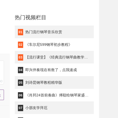
热门视频栏目
热门流行钢琴音乐欣赏
01
《车尔尼599钢琴初步教程》
02
【流行课堂】《经典流行钢琴曲教学》琥珀琴师Louis
03
即兴伴奏现在有救了，点我速成
04
00
刘诗昆钢琴教程精华版
05
《肖邦24首前奏曲》傅聪给钢琴家盛原上课
06
小朋友学拜厄
07