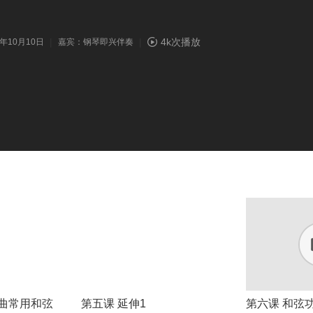
|
|
4k次播放
6年10月10日
嘉宾：钢琴即兴伴奏
琴曲常用和弦
第五课 延伸1
第六课 和弦