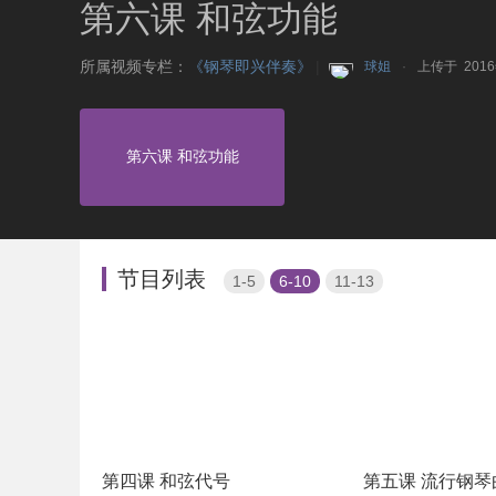
第六课 和弦功能
所属视频专栏：
《钢琴即兴伴奏》
|
球姐
上传于 201
第六课 和弦功能
节目列表
1-5
6-10
11-13
第四课 和弦代号
第五课 流行钢