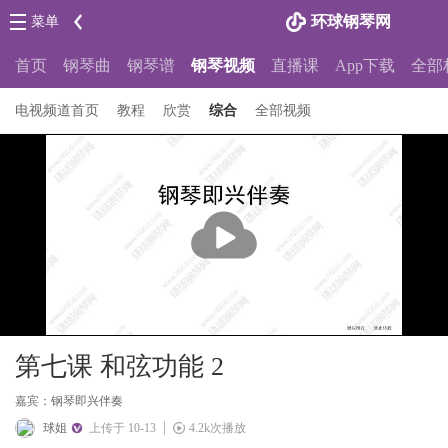
环球钢琴网
菜单
首页
钢琴曲
钢琴谱
钢琴视频
直播课
App下载
全部
电视频道首页
教程
欣赏
综合
全部视频
播
放
第七课 和弦功能 2
嘉宾：钢琴即兴伴奏
球姐
上传于 10-13
4.2k次播放