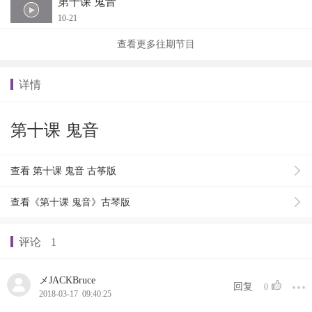
第十课 鬼音
10-21
查看更多往期节目
详情
第十课 鬼音
查看 第十课 鬼音 古筝版
查看《第十课 鬼音》古琴版
评论
1
メJACKBruce
回复
0
2018-03-17 09:40:25