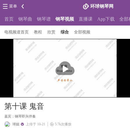
环球钢琴网
菜单
首页
钢琴曲
钢琴谱
钢琴视频
直播课
App下载
全部
电视频道首页
教程
欣赏
综合
全部视频
播
放
第十课 鬼音
嘉宾：钢琴即兴伴奏
球姐
上传于 10-21
5.7k次播放