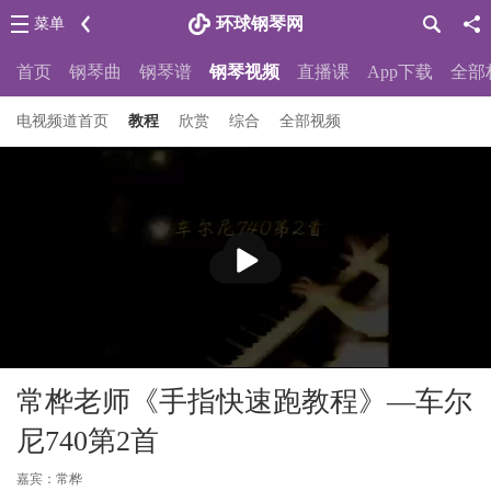
环球钢琴网
菜单
首页
钢琴曲
钢琴谱
钢琴视频
直播课
App下载
全部
电视频道首页
教程
欣赏
综合
全部视频
播
放
常桦老师《手指快速跑教程》—车尔
尼740第2首
嘉宾：常桦